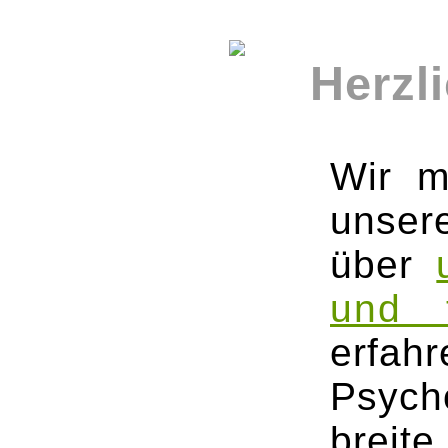
Herzl
Wir m
unser
über
und t
erf
Psych
breit