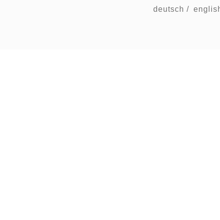
deutsch
/
englis