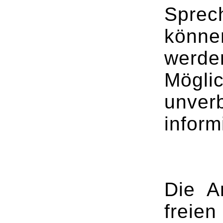
Spre
könne
werd
Mögli
unve
infor
Die A
freie