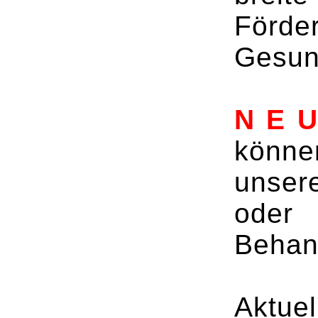
Förde
Gesund
N E U
könne
unse
oder 
Behan
Aktu